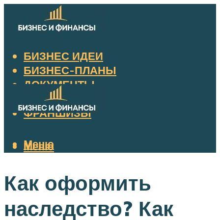
БИЗНЕС ИДЕИ
БИЗНЕС-ПЛАНЫ
ДОКУМЕНТЫ
НАЛОГИ
ФРАНШИЗЫ
Меню
Меню
Как оформить
наследство? Как