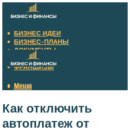
БИЗНЕС ИДЕИ
БИЗНЕС-ПЛАНЫ
ДОКУМЕНТЫ
НАЛОГИ
ФРАНШИЗЫ
Меню
Меню
Как отключить
автоплатеж от