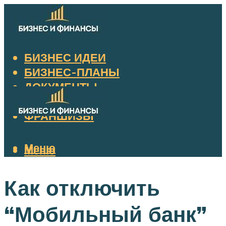
БИЗНЕС ИДЕИ
БИЗНЕС-ПЛАНЫ
ДОКУМЕНТЫ
НАЛОГИ
ФРАНШИЗЫ
Меню
Меню
Как отключить
“Мобильный банк”