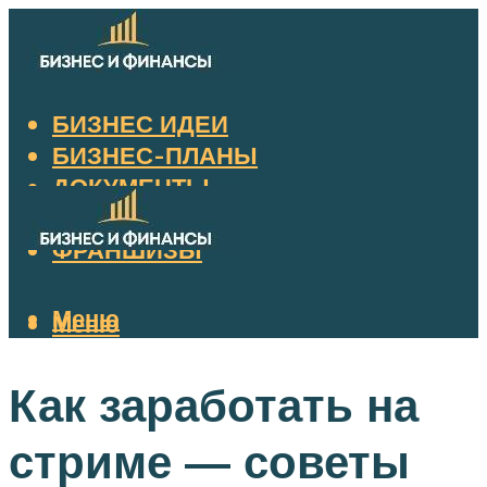
БИЗНЕС ИДЕИ
БИЗНЕС-ПЛАНЫ
ДОКУМЕНТЫ
НАЛОГИ
ФРАНШИЗЫ
Меню
Меню
Как заработать на
стриме — советы