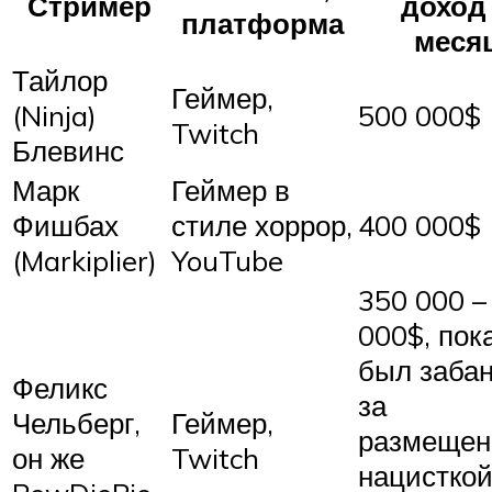
Стример
доход
платформа
меся
Тайлор
Геймер,
(Ninja)
500 000$
Twitch
Блевинс
Марк
Геймер в
Фишбах
стиле хоррор,
400 000$
(Markiplier)
YouTube
350 000 –
000$, пок
был заба
Феликс
за
Чельберг,
Геймер,
размещен
он же
Twitch
нацистко