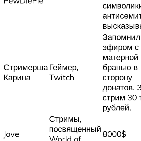
PewDiePie
символик
антисеми
высказыв
Запомнил
эфиром с
матерной
Стримерша
Геймер,
бранью в
Карина
Twitch
сторону
донатов. 
стрим 30 
рублей.
Стримы,
посвященный
Jove
8000$
World of