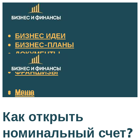
БИЗНЕС ИДЕИ
БИЗНЕС-ПЛАНЫ
ДОКУМЕНТЫ
НАЛОГИ
ФРАНШИЗЫ
Меню
Меню
Как открыть
номинальный счет?