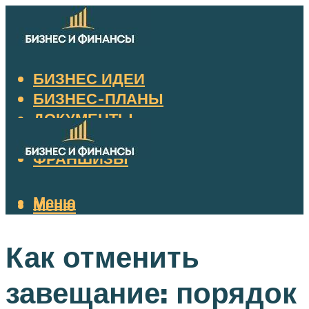
БИЗНЕС ИДЕИ
БИЗНЕС-ПЛАНЫ
ДОКУМЕНТЫ
НАЛОГИ
ФРАНШИЗЫ
Меню
Меню
Как отменить
завещание: порядок