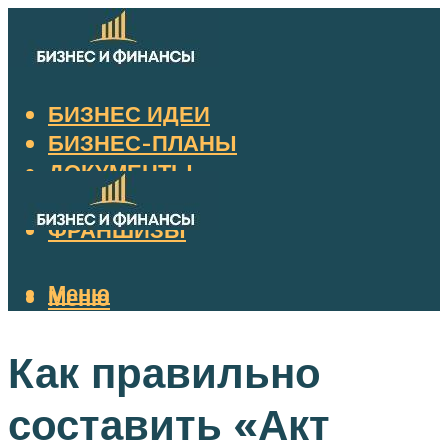
БИЗНЕС ИДЕИ
БИЗНЕС-ПЛАНЫ
ДОКУМЕНТЫ
НАЛОГИ
ФРАНШИЗЫ
Меню
Меню
Как правильно
составить «Акт