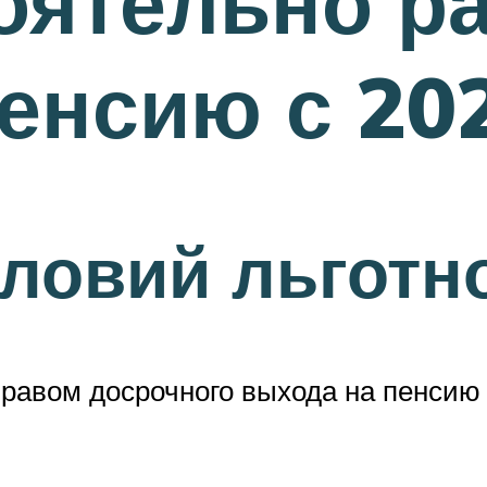
оятельно р
енсию с 20
ловий льготн
 правом досрочного выхода на пенси