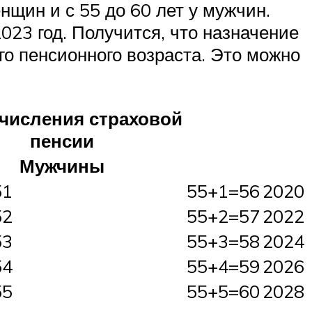
щин и с 55 до 60 лет у мужчин.
023 год. Получится, что назначение
го пенсионного возраста. Это можно
ачисления страховой
пенсии
Мужчины
51
55+1=56
2020
52
55+2=57
2022
53
55+3=58
2024
54
55+4=59
2026
55
55+5=60
2028