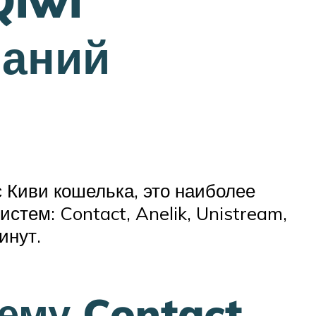
Qiwi
паний
 Киви кошелька, это наиболее
стем: Contact, Anelik, Unistream,
инут.
ему Contact