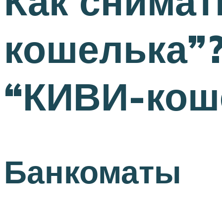
Как снимат
кошелька”?
“КИВИ-кош
Банкоматы