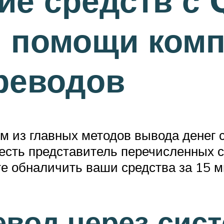
е средств с 
и помощи ком
реводов
из главных методов вывода денег с
 есть представитель перечисленных си
те обналичить ваши средства за 15 м
вод через сист