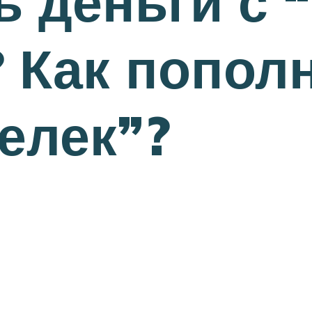
ь деньги с 
 Как попол
елек”?