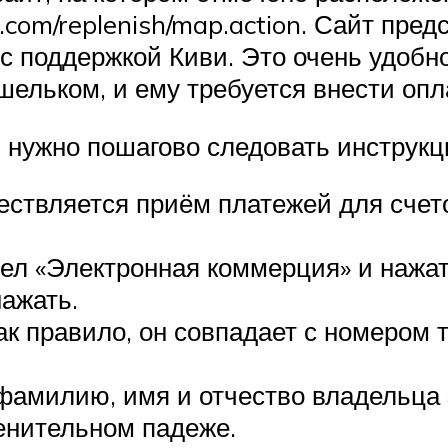
.com/replenish/map.action. Сайт пред
с поддержкой Киви. Это очень удобно,
шельком, и ему требуется внести опл
 нужно пошагово следовать инструкц
ествляется приём платежей для счет
л «Электронная коммерция» и нажать
нажать.
ак правило, он совпадает с номером 
фамилию, имя и отчество владельца 
енительном падеже.