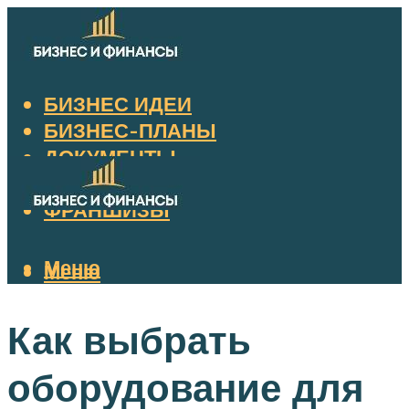
БИЗНЕС ИДЕИ
БИЗНЕС-ПЛАНЫ
ДОКУМЕНТЫ
НАЛОГИ
ФРАНШИЗЫ
Меню
Меню
Как выбрать
оборудование для