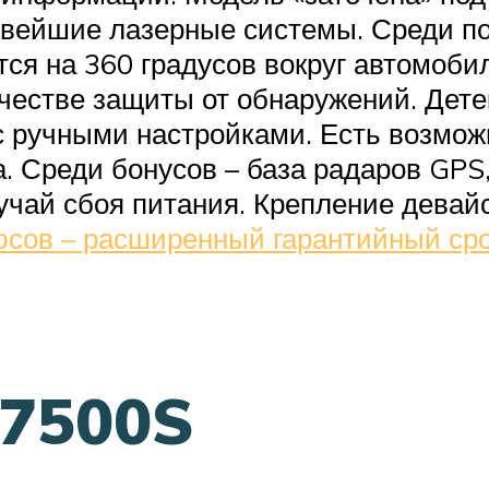
новейшие лазерные системы. Среди п
яется на 360 градусов вокруг автомо
ачестве защиты от обнаружений. Дет
 с ручными настройками. Есть возмож
а. Среди бонусов – база радаров GPS
лучай сбоя питания. Крепление девай
сов – расширенный гарантийный ср
 7500S