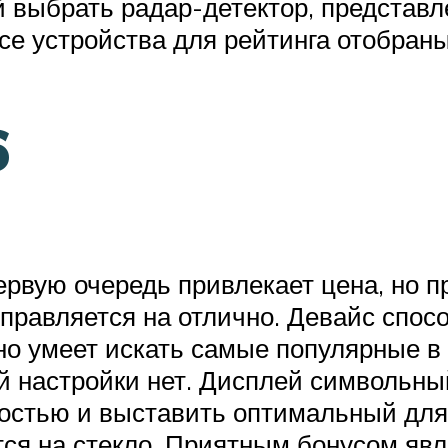
кой выбрать радар-детектор, предста
се устройства для рейтинга отобраны
6
ервую очередь привлекает цена, но п
равляется на отлично. Девайс способ
но умеет искать самые популярные в
й настройки нет. Дисплей символьны
ностью и выставить оптимальный для
ся на стекло. Приятным бонусом явл