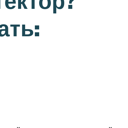
тектор?
ать: