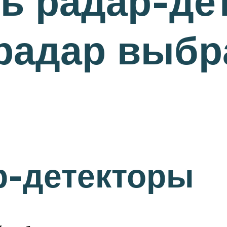
ь радар-де
радар выбр
р-детекторы