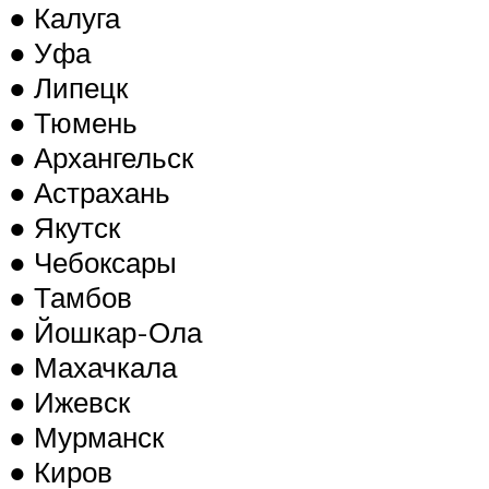
● Калуга
● Уфа
● Липецк
● Тюмень
● Архангельск
● Астрахань
● Якутск
● Чебоксары
● Тамбов
● Йошкар-Ола
● Махачкала
● Ижевск
● Мурманск
● Киров