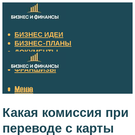
БИЗНЕС ИДЕИ
БИЗНЕС-ПЛАНЫ
ДОКУМЕНТЫ
НАЛОГИ
ФРАНШИЗЫ
Меню
Меню
Какая комиссия при
переводе с карты