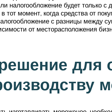
ли налогообложение будет только с д
в тот момент, когда средства от пок
алогообложение с разницы между сум
висимости от месторасположения бизн
решение для 
роизводству 
сть изготавливать мороженое, необ