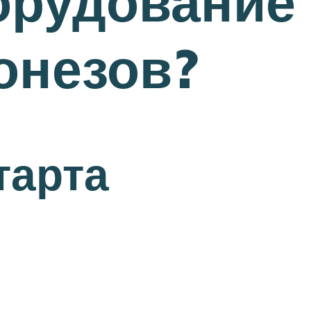
орудование
онезов?
тарта