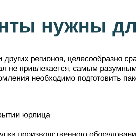
енты нужны дл
 других регионов, целесообразно ср
л не привлекается, самым разумным
рмления необходимо подготовить паке
рытии юрлица;
упки производственного оборудовани