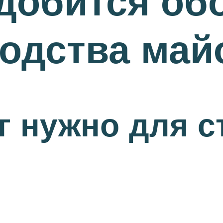
добится об
одства май
г нужно для с