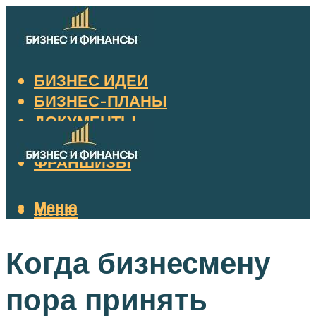
БИЗНЕС ИДЕИ
БИЗНЕС-ПЛАНЫ
ДОКУМЕНТЫ
НАЛОГИ
ФРАНШИЗЫ
Меню
Меню
Когда бизнесмену
пора принять