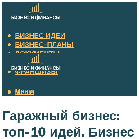
БИЗНЕС ИДЕИ
БИЗНЕС-ПЛАНЫ
ДОКУМЕНТЫ
НАЛОГИ
ФРАНШИЗЫ
Меню
Меню
Гаражный бизнес:
топ-10 идей. Бизнес