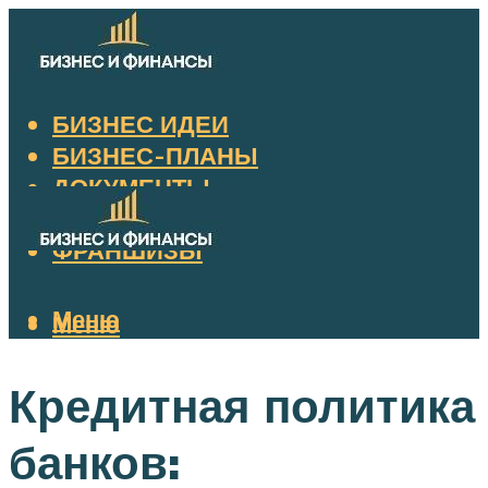
БИЗНЕС ИДЕИ
БИЗНЕС-ПЛАНЫ
ДОКУМЕНТЫ
НАЛОГИ
ФРАНШИЗЫ
Меню
Меню
Кредитная политика
банков: