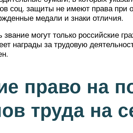
нов соц. защиты не имеют права при 
ржденные медали и знаки отличия.
 звание могут только российские гр
еет награды за трудовую деятельнос
ен.
е право на п
нов труда на с