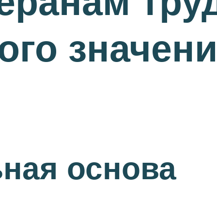
еранам тру
го значени
ная основа