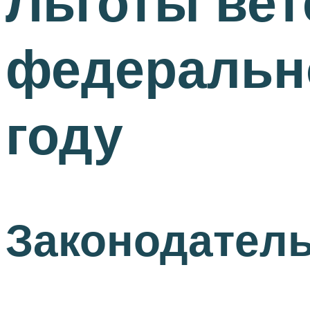
Льготы вет
федерально
году
Законодатель