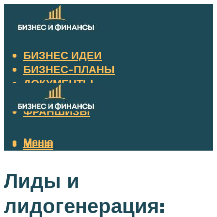
БИЗНЕС ИДЕИ
БИЗНЕС-ПЛАНЫ
ДОКУМЕНТЫ
НАЛОГИ
ФРАНШИЗЫ
Меню
Меню
Лиды и
лидогенерация: