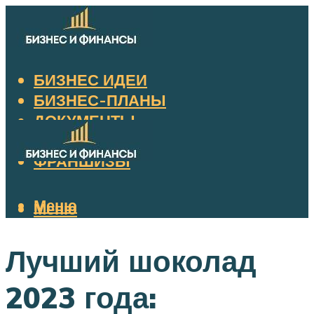
БИЗНЕС ИДЕИ
БИЗНЕС-ПЛАНЫ
ДОКУМЕНТЫ
НАЛОГИ
ФРАНШИЗЫ
Меню
Меню
Лучший шоколад
2023 года: