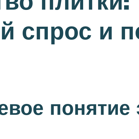
во плитки:
й спрос и 
евое понятие