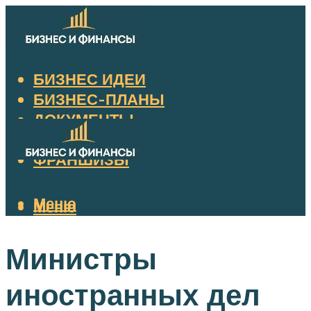
БИЗНЕС ИДЕИ
БИЗНЕС-ПЛАНЫ
ДОКУМЕНТЫ
НАЛОГИ
ФРАНШИЗЫ
Меню
Меню
Министры
иностранных дел