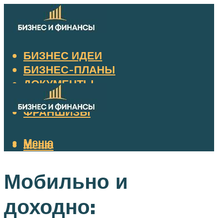
БИЗНЕС ИДЕИ
БИЗНЕС-ПЛАНЫ
ДОКУМЕНТЫ
НАЛОГИ
ФРАНШИЗЫ
Меню
Меню
Мобильно и
доходно: