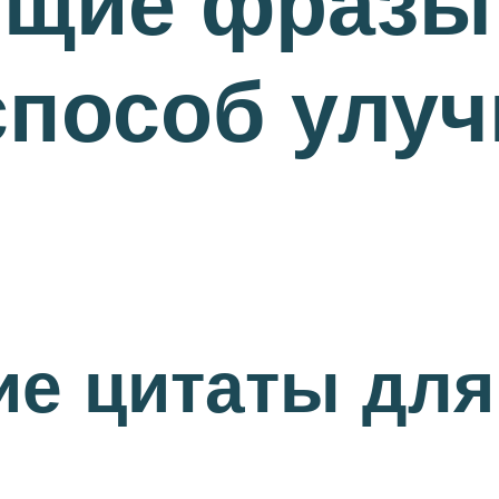
щие фразы
способ улу
е цитаты для