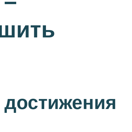
 –
чшить
 достижения