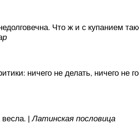
недолговечна. Что ж и с купанием т
ар
итики: ничего не делать, ничего не го
 весла. |
Латинская пословица