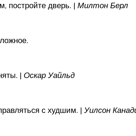
м, постройте дверь. |
Милтон Берл
сложное.
няты. |
Оскар Уайльд
правляться с худшим. |
Уилсон Канад