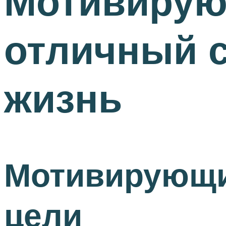
Мотивирую
отличный 
жизнь
Мотивирующи
цели