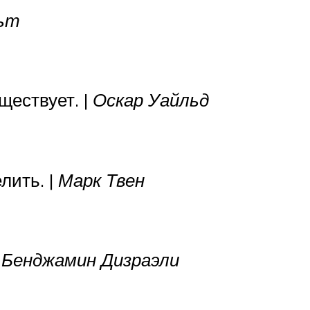
льт
ществует. |
Оскар Уайльд
лить. |
Марк Твен
|
Бенджамин Дизраэли