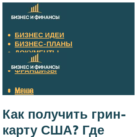
БИЗНЕС ИДЕИ
БИЗНЕС-ПЛАНЫ
ДОКУМЕНТЫ
НАЛОГИ
ФРАНШИЗЫ
Меню
Меню
Как получить грин-
карту США? Где