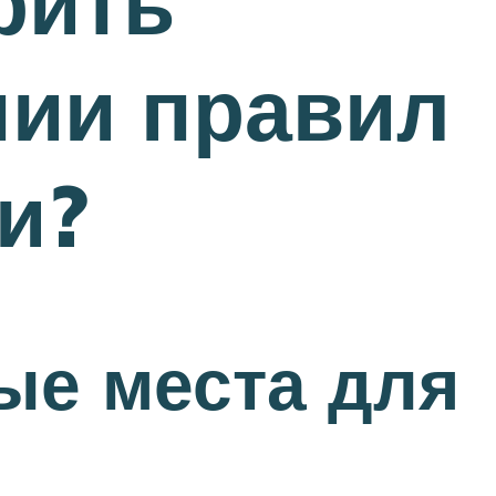
рить
ии правил
и?
ые места для