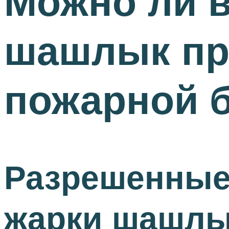
Можно ли в
шашлык пр
пожарной б
Разрешенные
жарки шашлы