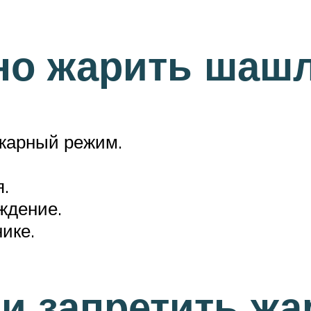
но жарить шашл
ожарный режим.
я.
ждение.
ике.
ди запретить ж