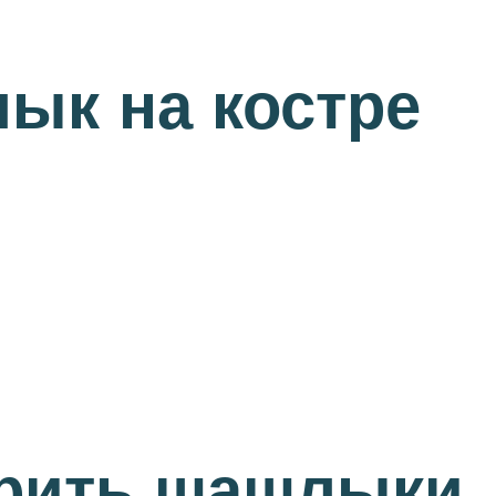
ык на костре
арить шашлыки