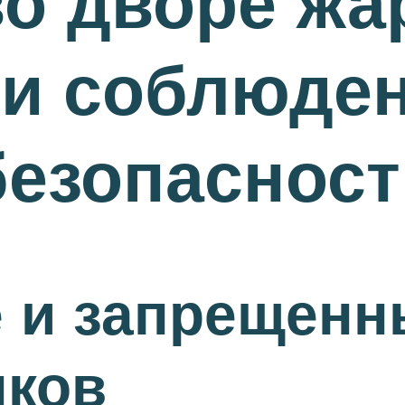
о дворе жа
и соблюден
езопасност
 и запрещенн
ков