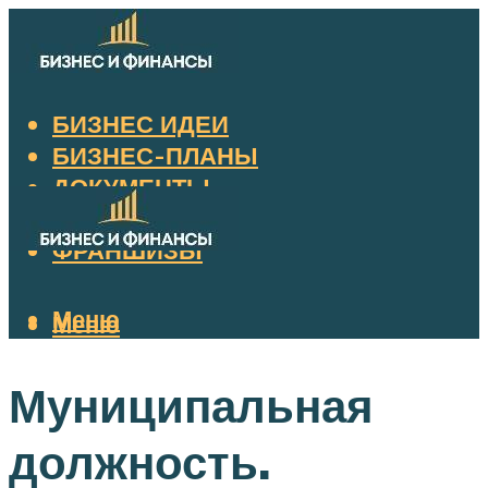
БИЗНЕС ИДЕИ
БИЗНЕС-ПЛАНЫ
ДОКУМЕНТЫ
НАЛОГИ
ФРАНШИЗЫ
Меню
Меню
Муниципальная
должность.