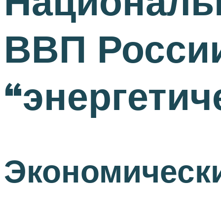
Националь
ВВП России
“энергетич
Экономическ