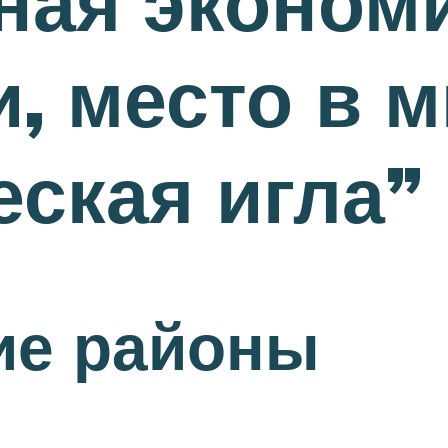
ная экономи
, место в м
еская игла”
ие районы