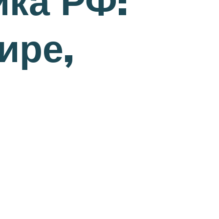
ка РФ:
ире,