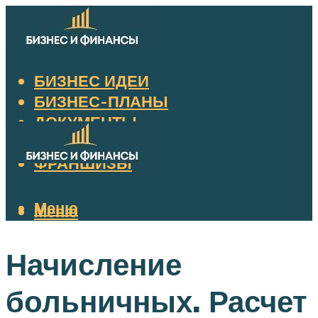
БИЗНЕС ИДЕИ
БИЗНЕС-ПЛАНЫ
ДОКУМЕНТЫ
НАЛОГИ
ФРАНШИЗЫ
Меню
Меню
Начисление
больничных. Расчет