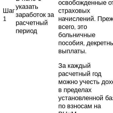
освобожденные о
указать
Шаг
страховых
заработок за
1
начислений. Пре
расчетный
всего, это
период
больничные
пособия, декретн
выплаты.
За каждый
расчетный год
можно учесть дох
в пределах
установленной б
по взносам на