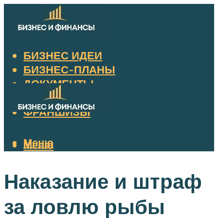
БИЗНЕС ИДЕИ
БИЗНЕС-ПЛАНЫ
ДОКУМЕНТЫ
НАЛОГИ
ФРАНШИЗЫ
Меню
Меню
Наказание и штраф
за ловлю рыбы