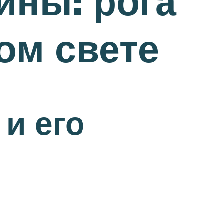
йны: рога
ом свете
 и его