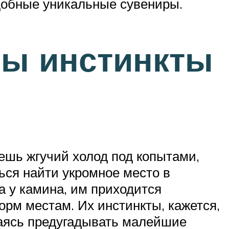
добные уникальные сувениры.
ны инстинкты
ешь жгучий холод под копытами,
ся найти укромное место в
а у камина, им приходится
орм местам. Их инстинкты, кажется,
раясь предугадывать малейшие