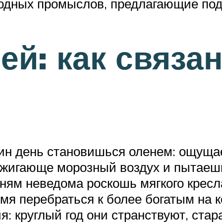
родных промыслов, предлагающие по
ей: как связа
дин день становишься оленем: ощуща
бжигающе морозный воздух и пытаешь
ням неведома роскошь мягкого кресл
мя перебраться к более богатым на к
я: круглый год они странствуют, ста