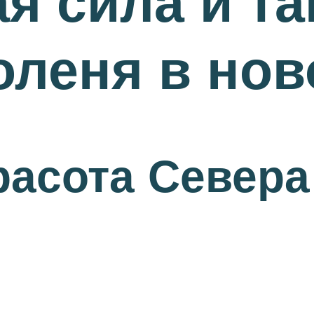
я сила и та
оленя в нов
расота Севера