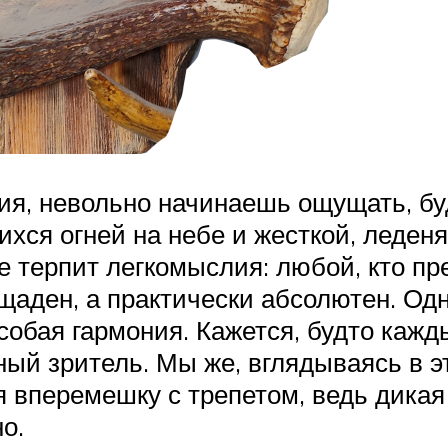
ия, невольно начинаешь ощущать, бу
хся огней на небе и жесткой, леден
 терпит легкомыслия: любой, кто пр
ощаден, а практически абсолютен. Одн
собая гармония. Кажется, будто кажды
жный зритель. Мы же, вглядываясь в э
 вперемешку с трепетом, ведь дикая
о.