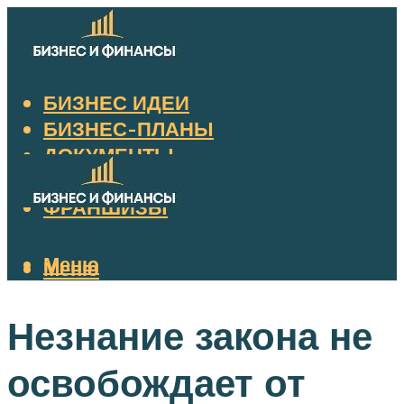
БИЗНЕС ИДЕИ
БИЗНЕС-ПЛАНЫ
ДОКУМЕНТЫ
НАЛОГИ
ФРАНШИЗЫ
Меню
Меню
Незнание закона не
освобождает от