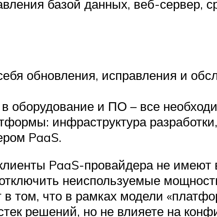
вления базой данных, веб-сервер, с
себя обновления, исправления и обс
 в оборудование и ПО – все необход
тформы: инфраструктура разработки
ером PaaS.
о клиенты PaaS-провайдера не имею
, отключить неиспользуемые мощност
 в том, что в рамках модели «платф
стек решений, но не влияете на кон