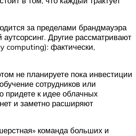
стоит в том, что каждый трактует
аходится за пределами брандмауэра
й аутсорсинг. Другие рассматривают
y computing): фактически,
том не планируете пока инвестиции
еобучение сотрудников или
о придете к идее облачных
рнет и заметно расширяют
ошерстная» команда больших и