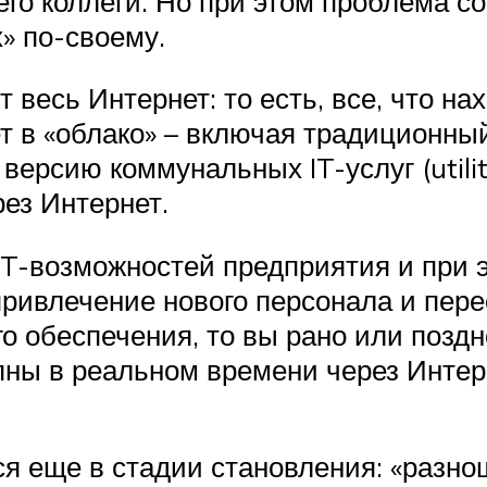
его коллеги. Но при этом проблема со
» по-своему.
 весь Интернет: то есть, все, что н
т в «облако» – включая традиционны
ерсию коммунальных IT-услуг (utilit
рез Интернет.
T-возможностей предприятия и при э
привлечение нового персонала и пер
о обеспечения, то вы рано или поздн
пны в реальном времени через Инте
я еще в стадии становления: «разн