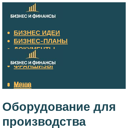
БИЗНЕС ИДЕИ
БИЗНЕС-ПЛАНЫ
ДОКУМЕНТЫ
НАЛОГИ
ФРАНШИЗЫ
Меню
Меню
Оборудование для
производства