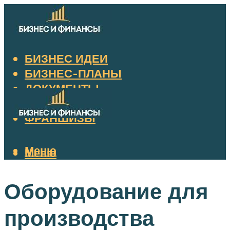
БИЗНЕС ИДЕИ
БИЗНЕС-ПЛАНЫ
ДОКУМЕНТЫ
НАЛОГИ
ФРАНШИЗЫ
Меню
Меню
Оборудование для
производства