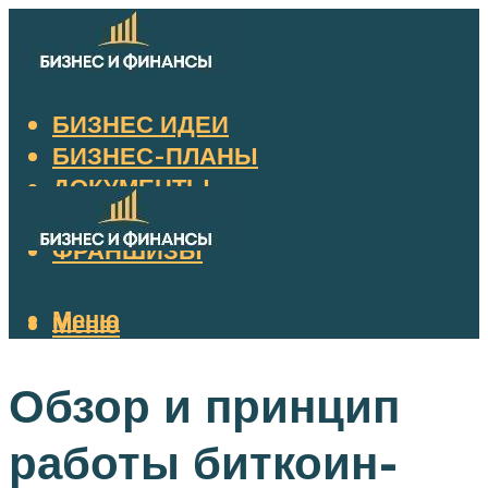
БИЗНЕС ИДЕИ
БИЗНЕС-ПЛАНЫ
ДОКУМЕНТЫ
НАЛОГИ
ФРАНШИЗЫ
Меню
Меню
Обзор и принцип
работы биткоин-