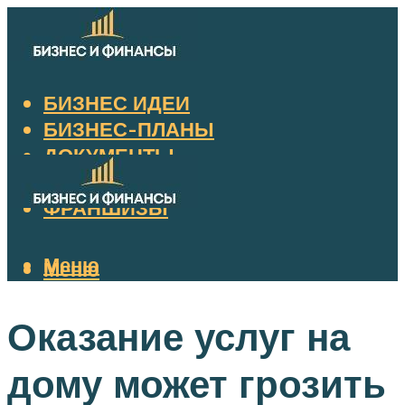
БИЗНЕС ИДЕИ
БИЗНЕС-ПЛАНЫ
ДОКУМЕНТЫ
НАЛОГИ
ФРАНШИЗЫ
Меню
Меню
Оказание услуг на
дому может грозить