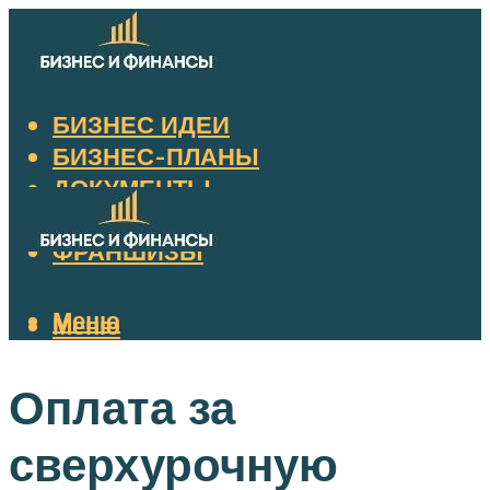
БИЗНЕС ИДЕИ
БИЗНЕС-ПЛАНЫ
ДОКУМЕНТЫ
НАЛОГИ
ФРАНШИЗЫ
Меню
Меню
Оплата за
сверхурочную