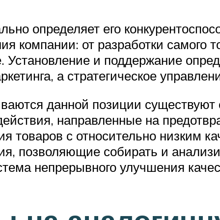
льно определяет его конкурентоспосо
я компании: от разработки самого то
 Установление и поддержание опреде
ркетинга, а стратегическое управлени
иваются данной позиции существуют 
 действия, направленные на предотв
ия товаров с относительно низким к
я, позволяющие собирать и анализи
истема непрерывного улучшения качес