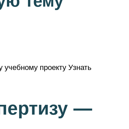
ую тему
 учебному проекту Узнать
спертизу —