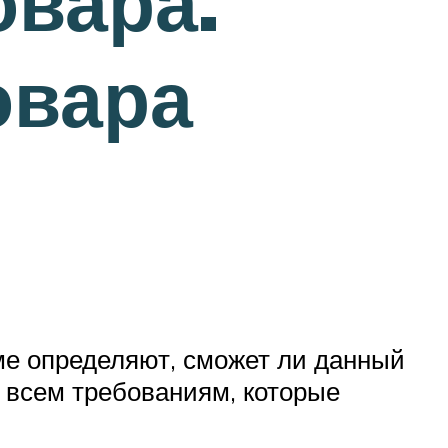
овара.
овара
мме определяют, сможет ли данный
ь всем требованиям, которые