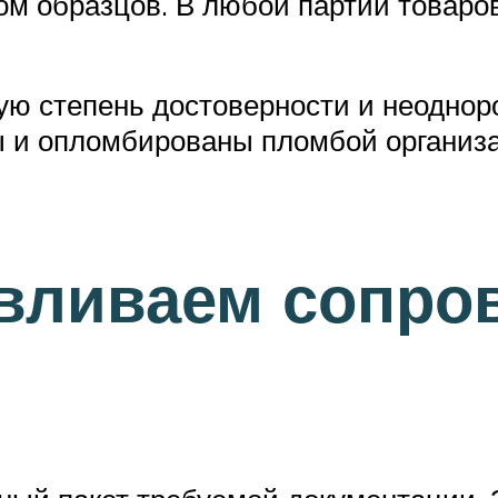
м образцов. В любой партии товаров 
ю степень достоверности и неодноро
ы и опломбированы пломбой организа
авливаем сопр