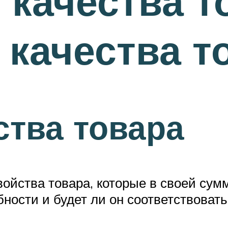
 качества т
 качества т
ства товара
войства товара, которые в своей су
ности и будет ли он соответствоват