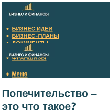
БИЗНЕС ИДЕИ
БИЗНЕС-ПЛАНЫ
ДОКУМЕНТЫ
НАЛОГИ
ФРАНШИЗЫ
Меню
Меню
Попечительство –
это что такое?