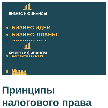
БИЗНЕС ИДЕИ
БИЗНЕС-ПЛАНЫ
ДОКУМЕНТЫ
НАЛОГИ
ФРАНШИЗЫ
Меню
Меню
Принципы
налогового права