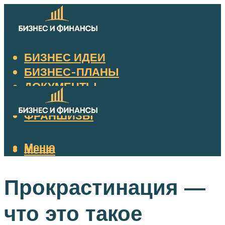
БИЗНЕС ИДЕИ
БИЗНЕС-ПЛАНЫ
ДОКУМЕНТЫ
НАЛОГИ
ФРАНШИЗЫ
Меню
Меню
Прокрастинация —
что это такое