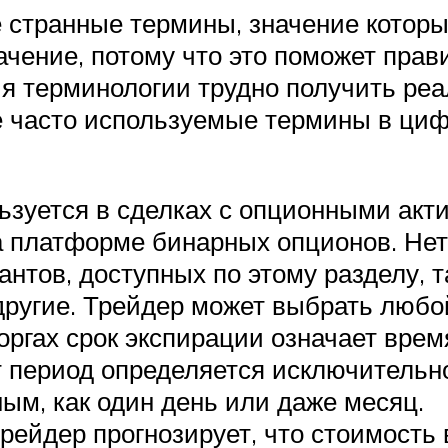
е странные термины, значение которы
ачение, потому что это поможет пра
ия терминологии трудно получить ре
 часто используемые термины в циф
ьзуется в сделках с опционными акти
а платформе бинарных опционов. Нет
нтов, доступных по этому разделу, та
другие. Трейдер может выбрать любой
ргах срок экспирации означает время
т период определяется исключительн
ным, как один день или даже месяц.
трейдер прогнозирует, что стоимость