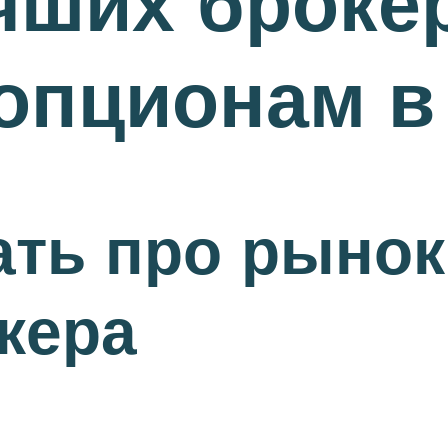
чших броке
пционам в 
ать про рыно
кера