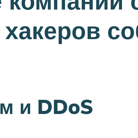
 компании 
 хакеров с
ом и DDoS