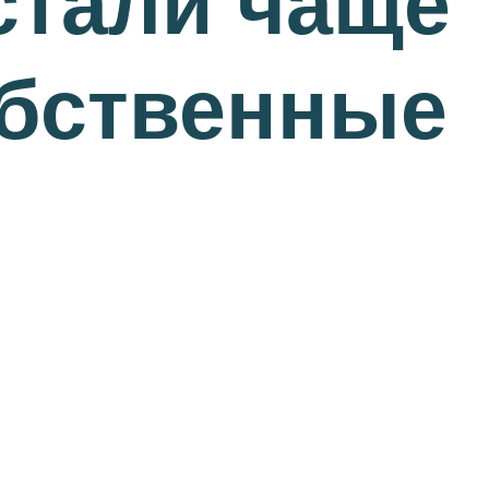
стали чаще
обственные