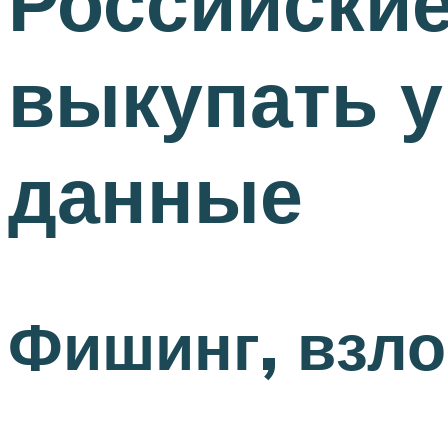
Российские
выкупать у
данные
Фишинг, взл