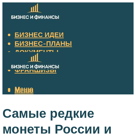
БИЗНЕС ИДЕИ
БИЗНЕС-ПЛАНЫ
ДОКУМЕНТЫ
НАЛОГИ
ФРАНШИЗЫ
Меню
Меню
Самые редкие
монеты России и