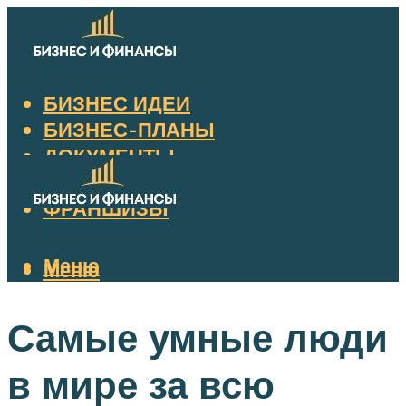
БИЗНЕС ИДЕИ
БИЗНЕС-ПЛАНЫ
ДОКУМЕНТЫ
НАЛОГИ
ФРАНШИЗЫ
Меню
Меню
Самые умные люди
в мире за всю