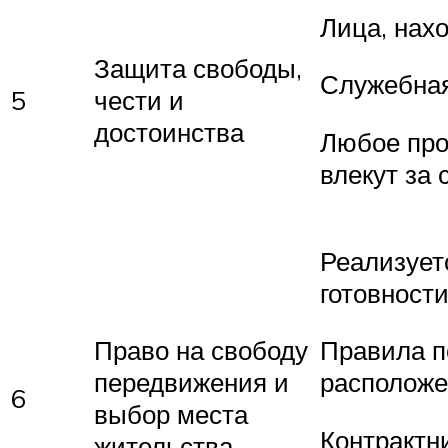
Лица, нах
Защита свободы,
Служебная
5
чести и
достоинства
Любое про
влекут за 
Реализует
готовност
Право на свободу
Правила п
передвижения и
расположе
6
выбор места
Контрактн
жительства