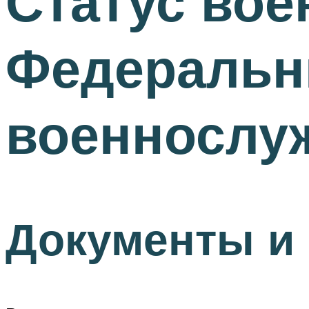
Статус во
Федеральны
военнослу
Документы и