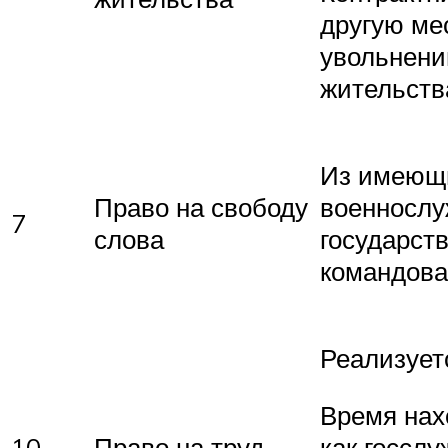
другую ме
увольнени
жительств
Из имеющи
Право на свободу
военнослу
7
слова
государст
командова
Реализует
Время нах
10
Право на труд
как госслу