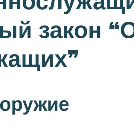
еннослужащи
й закон “О
жащих”
 оружие