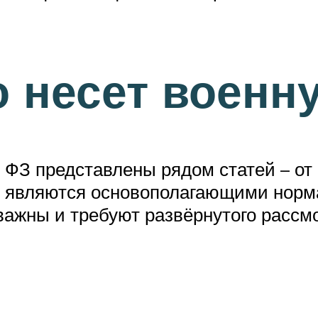
то несет воен
З представлены рядом статей – от 5 
ти, являются основополагающими нор
ажны и требуют развёрнутого рассм