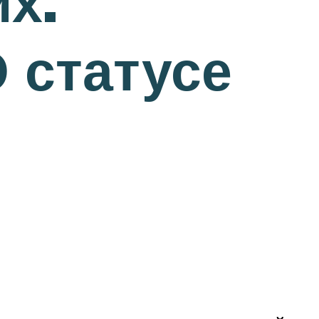
х.
 статусе