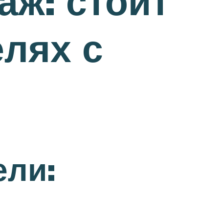
аж: стоит
елях с
ели: