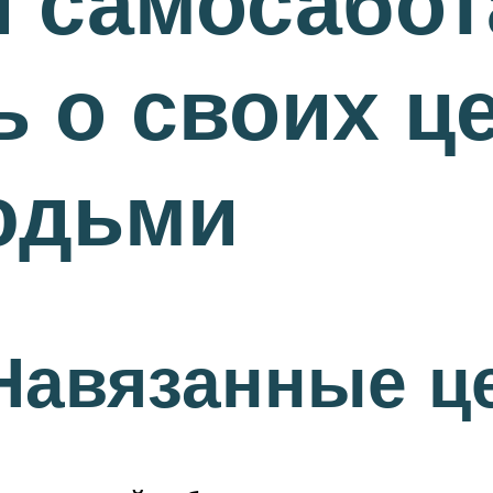
 самосабот
ь о своих ц
юдьми
Навязанные ц