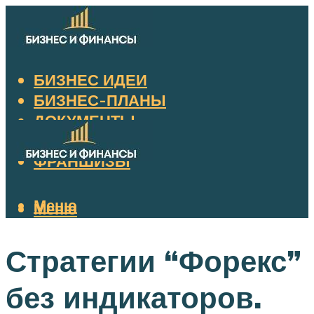
БИЗНЕС ИДЕИ
БИЗНЕС-ПЛАНЫ
ДОКУМЕНТЫ
НАЛОГИ
ФРАНШИЗЫ
Меню
Меню
Стратегии “Форекс”
без индикаторов.