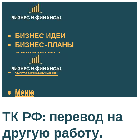
БИЗНЕС ИДЕИ
БИЗНЕС-ПЛАНЫ
ДОКУМЕНТЫ
НАЛОГИ
ФРАНШИЗЫ
Меню
Меню
ТК РФ: перевод на
другую работу.