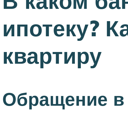
В каком ба
ипотеку? К
квартиру
Обращение в