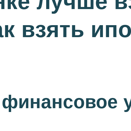
нке лучше в
ак взять ипо
 финансовое 