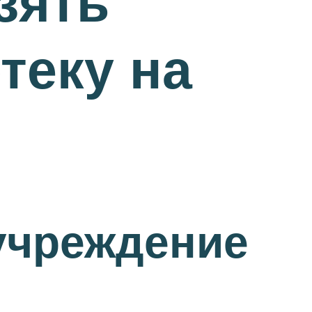
зять
теку на
учреждение